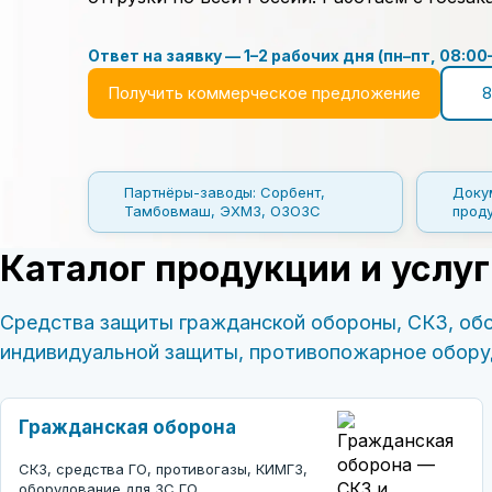
Ответ на заявку — 1–2 рабочих дня (пн–пт, 08:00
Получить коммерческое предложение
8
Партнёры-заводы: Сорбент,
Доку
Тамбовмаш, ЭХМЗ, ОЗОЗС
прод
Каталог продукции и услуг
Средства защиты гражданской обороны, СКЗ, об
индивидуальной защиты, противопожарное оборудо
Гражданская оборона
СКЗ, средства ГО, противогазы, КИМГЗ,
оборудование для ЗС ГО