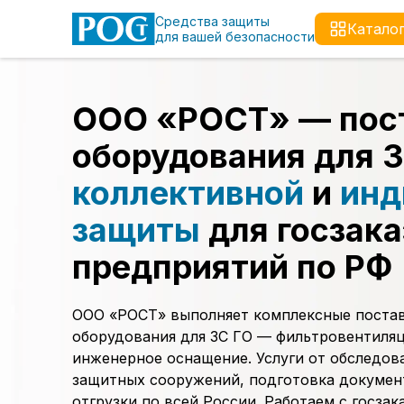
Средства защиты
Катало
для вашей безопасности
ООО «РОСТ» — пос
оборудования для 
коллективной
и
инд
защиты
для госзака
предприятий по РФ
ООО «РОСТ» выполняет комплексные постав
оборудования для ЗС ГО — фильтровентиля
инженерное оснащение. Услуги от обследов
защитных сооружений, подготовка докумен
отгрузки по всей России. Работаем с госзак