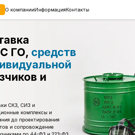
г
О компании
Информация
Контакты
тавка
ЗС ГО,
средств
ивидуальной
зчиков и
ки СКЗ, СИЗ и
ционные комплексы и
ания до проектирования
тов и сопровождение
азчиками по 44-ФЗ и 223-ФЗ.