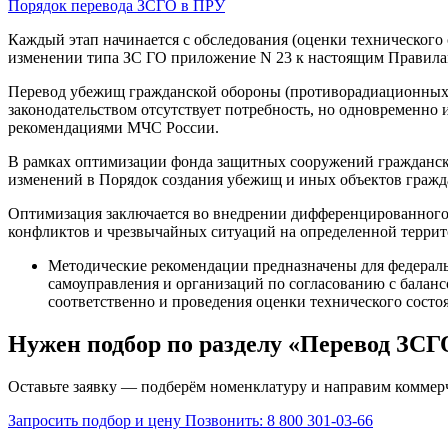
Порядок перевода ЗСГО в ПРУ
Каждый этап начинается с обследования (оценки техническог
изменении типа ЗС ГО приложение N 23 к настоящим Правил
Перевод убежищ гражданской обороны (противорадиационных у
законодательством отсутствует потребность, но одновременно
рекомендациями МЧС России.
В рамках оптимизации фонда защитных сооружений гражданско
изменений в Порядок создания убежищ и иных объектов гражд
Оптимизация заключается во внедрении дифференцированного
конфликтов и чрезвычайных ситуаций на определенной терри
Методические рекомендации предназначены для федераль
самоуправления и организаций по согласованию с балан
соответственно и проведения оценки технического состо
Нужен подбор по разделу «Перевод ЗСГ
Оставьте заявку — подберём номенклатуру и направим коммер
Запросить подбор и цену
Позвонить: 8 800 301-03-66