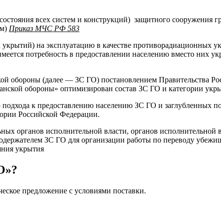
о состояния всех систем и конструкций) защитного сооружения
ам)
Приказ МЧС РФ 583
крытий) на эксплуатацию в качестве противорадиационных укр
 имеется потребность в предоставлении населению вместо них у
й обороны (далее — ЗС ГО) постановлением Правительства Рос
анской обороны» оптимизирован состав ЗС ГО и категории укр
 подхода к предоставлению населению ЗС ГО и заглубленных по
тории Российской Федерации.
ных органов исполнительной власти, органов исполнительной в
содержателем ЗС ГО для организации работы по переводу убежищ
яния укрытия
О»?
ческое предложение с условиями поставки.