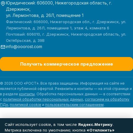
Юридический: 606000, Нижегородская область, г.
Дзержинск,
ул. Лермонтова, д. 26Л, помещение 1
Фактический: 606000, Нижегородская обл., г. Дзержинск, ул.
Лермонтова, д. 26Л, помещение 1, этаж 4, комната 6
Почтовый: 606010, г. Дзержинск, Нижегородская область, ул.
Октябрьская, д. 39В
info@ooorost.com
Получить коммерческое предложение
© 2026 ООО «РОСТ». Все права защищены. Информация на сайте не
является публичной офертой. Реквизиты и контакты — на этой странице и
в разделе
контакты
. Обработка персональных данных — в соответствии
с
политикой обработки персональных данных
,
согласием на обработку
ПДн
,
политикой cookie
и
пользовательским соглашением
.
Сайт использует cookie, в том числе
Яндекс.Метрику
.
Метрика включена по умолчанию; кнопка
«Отклонить»