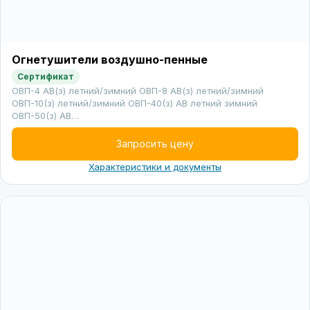
Огнетушители воздушно-пенные
Сертификат
ОВП-4 АВ(з) летний/зимний ОВП-8 АВ(з) летний/зимний
ОВП-10(з) летний/зимний ОВП-40(з) АВ летний зимний
ОВП-50(з) АВ…
Запросить цену
Характеристики и документы