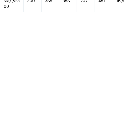
КИДм-3
300
385
358
207
451
16,5
00