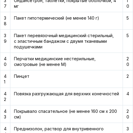
3
Ондансетрон, таблетки, покрытые оболочкой, 4
1
7
мг
0
3
Пакет гипотермический (не менее 140 г)
5
8
3
Пакет перевязочный медицинский стерильный,
5
9
с эластичным бандажом с двумя тканевыми
подушечками
4
Перчатки медицинские нестерильные,
2
0
смотровые (не менее М)
0
4
Пинцет
2
1
4
Повязка разгружающая для верхних конечностей
4
2
4
Покрывало спасательное (не менее 160 см х 200
2
3
см)
0
4
Преднизолон, раствор для внутривенного
3