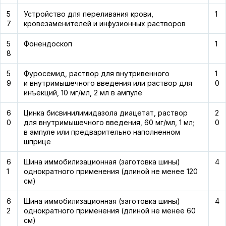
5
Устройство для переливания крови,
1
7
кровезаменителей и инфузионных растворов
5
Фонендоскоп
1
8
5
Фуросемид, раствор для внутривенного
1
9
и внутримышечного введения или раствор для
0
инъекций, 10 мг/мл, 2 мл в ампуле
6
Цинка бисвинилимидазола диацетат, раствор
2
0
для внутримышечного введения, 60 мг/мл, 1 мл;
0
в ампуле или предварительно наполненном
шприце
6
Шина иммобилизационная (заготовка шины)
4
1
однократного применения (длиной не менее 120
см)
6
Шина иммобилизационная (заготовка шины)
4
2
однократного применения (длиной не менее 60
см)