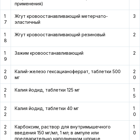
применения)
1
Жгут кровоостанавливающий метерчато-
3
7
эластичный
1
Жгут кровоостанавливающий резиновый
2
8
1
Зажим кровоостанавливающий
2
9
2
Калий-железо гексацианоферрат, таблетки 500
2
0
мг
0
2
Калия йодид, таблетки 125 мг
1
1
5
2
Калия йодид, таблетки 40 мг
1
2
0
2
Карбоксим, раствор для внутримышечного
1
3
введения 150 мг/мл, 1 мл; в ампуле или
0
предварительно наполненном шприце