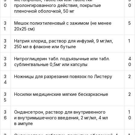
0
пролонгированного действия, покрытые
0
пленочной оболочкой, 50 мг
3
Мешок полиэтиленовый с зажимом (не менее
5
1
20х25 см)
3
Натрия хлорид, раствор для инфузий, 9 мг/мл,
1
2
250 мл в флаконе или бутыле
3
Нитроглицерин табл. подъязычные или табл.
4
3
сублингвальные 0,5мг или капсулы
0
3
Ножницы для разрезания повязок по Листеру
2
4
3
Носилки медицинские мягкие бескаркасные
2
5
3
Ондансетрон, раствор для внутривенного
1
6
и внутримышечного введения, 2 мг/мл, 4 мл
0
в ампуле