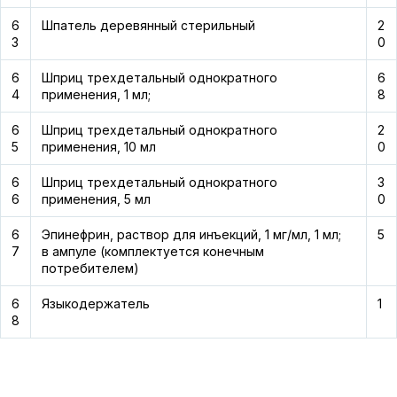
6
Шпатель деревянный стерильный
2
3
0
6
Шприц трехдетальный однократного
6
4
применения, 1 мл;
8
6
Шприц трехдетальный однократного
2
5
применения, 10 мл
0
6
Шприц трехдетальный однократного
3
6
применения, 5 мл
0
6
Эпинефрин, раствор для инъекций, 1 мг/мл, 1 мл;
5
7
в ампуле (комплектуется конечным
потребителем)
6
Языкодержатель
1
8