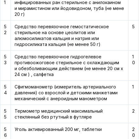
1
инфицированных ран стерильное с анилокаином
и мирамистином или йодовидоном, туба (не мене
20 г)
5
Средство перевязочное гемостатическое
5
2
стерильное на основе цеолитов или
алюмосиликатов кальция и натрия или
гидросиликата кальция (не менее 50 г)
5
Средство перевязочное гидрогелевое
1
3
противоожоговое стерильное с охлаждающим
0
и обезболивающим действием (не менее 20 см х
24 см ) , салфетка
5
Сфигмоманометр (измеритель артериального
1
4
давления) со взрослой и детскими манжетами
механический с анероидным манометром
5
Термометр медицинский максимальный
2
5
стеклянный без ртутный в футляре
5
Уголь активированный 200 мг, таблетки
2
6
0