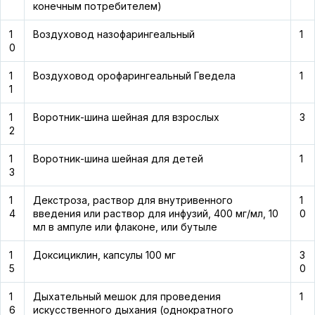
конечным потребителем)
1
Воздуховод назофарингеальный
1
0
1
Воздуховод орофарингеальный Гведела
1
1
1
Воротник-шина шейная для взрослых
3
2
1
Воротник-шина шейная для детей
1
3
1
Декстроза, раствор для внутривенного
1
4
введения или раствор для инфузий, 400 мг/мл, 10
0
мл в ампуле или флаконе, или бутыле
1
Доксициклин, капсулы 100 мг
3
5
0
1
Дыхательный мешок для проведения
1
6
искусственного дыхания (однократного