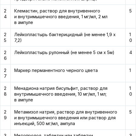
2
Клемастин, раствор для внутривенного
5
4
и внутримышечного введения, 1 мг/мл, 2 мл
в ампуле
2
Лейкопластырь бактерицидный (не менее 1,9 х
1
5
7,2)
0
2
Лейкопластырь рулонный (не менее 5 см х 5м)
4
6
2
Маркер перманентного черного цвета
1
7
2
Менадиона натрия бисульфит, раствор для
1
8
внутримышечного введения, 10 мг/мл, 1 мл;
0
в ампуле
2
Метамизол натрия, раствор для внутривенного
5
9
и внутримышечного введения или раствор для
инъекций, 500 мг/мл, ампула
3
Метопролол, таблетки или таблетки
3