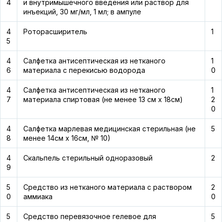
4
и внутримышечного введения или раствор для
инъекций, 30 мг/мл, 1 мл; в ампуле
4
Роторасширитель
1
5
4
Салфетка антисептическая из нетканого
1
6
материала с перекисью водорода
0
4
Салфетка антисептическая из нетканого
1
7
материала спиртовая (не менее 13 см х 18см)
2
0
4
Салфетка марлевая медицинская стерильная (не
5
8
менее 14см х 16см, № 10)
4
Скальпель стерильный одноразовый
2
9
5
Средство из нетканого материала с раствором
2
0
аммиака
0
5
Средство перевязочное гелевое для
5