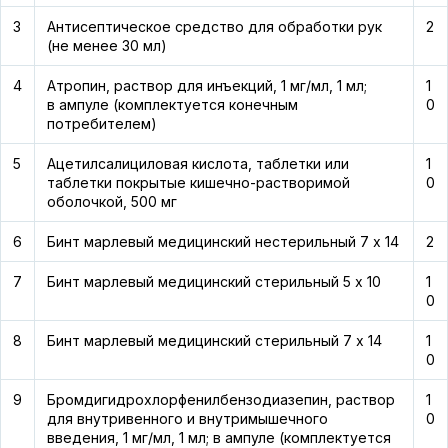
3
Антисептическое средство для обработки рук
2
(не менее 30 мл)
4
Атропин, раствор для инъекций, 1 мг/мл, 1 мл;
1
в ампуле (комплектуется конечным
0
потребителем)
5
Ацетилсалициловая кислота, таблетки или
1
таблетки покрытые кишечно-растворимой
0
оболочкой, 500 мг
6
Бинт марлевый медицинский нестерильный 7 х 14
2
7
Бинт марлевый медицинский стерильный 5 х 10
1
0
8
Бинт марлевый медицинский стерильный 7 х 14
1
0
9
Бромдигидрохлорфенилбензодиазепин, раствор
1
для внутривенного и внутримышечного
0
введения, 1 мг/мл, 1 мл; в ампуле (комплектуется